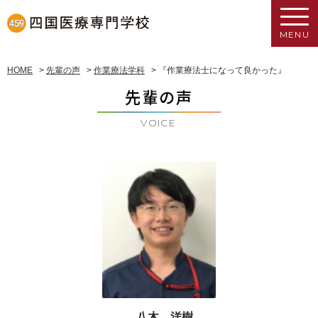
MENU
HOME
>
先輩の声
>
作業療法学科
>
『作業療法士になって良かった』
先輩の声
VOICE
八木 洋樹