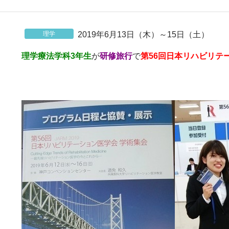
キャ
を心がけています。
2019年6月13日（木）～15日（土）
理学
知識
理学療法学科3年生
が
研修旅行
で
第56回日本リハビリテ