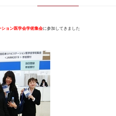
ンパスカレンダー
情報公開
を広げる5つのゼミ
ーション医学会学術集会
に参加してきました