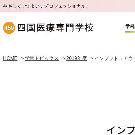
学科
HOME
>
学園トピックス
>
2019年度
>
インプット→アウ
在校生・保護者、卒業生の方へ
学
学
在校生・保護者の方へ
看護
学校
鍼灸
資格
イン
西洋医学・東洋医学を学ぶ６学科を有する総
「健康」に携わることを志す人のために、本
合医療専門学校です。
校では開校以来「基礎に重点を置いた教育」