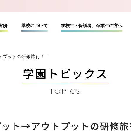
紹介
学校について
在校生・保護者、卒業生の方へ
トプットの研修旅行！！
科紹介
校について
学園トピックス
学科
概要
卒業生の方へ
理学療法学科
職業実践専門課程
TOPICS
マッサージ学科・鍼灸学科
と就職
柔道整復学科
資格一覧
プット→アウトプットの研修旅