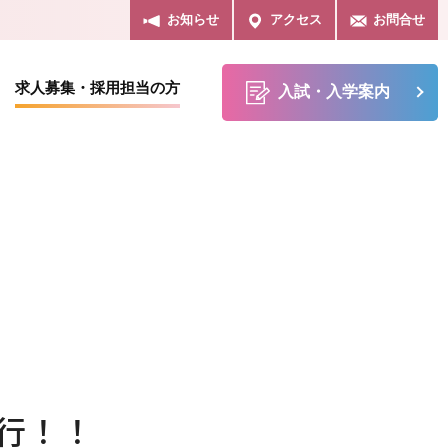
お知らせ
アクセス
お問合せ
求人募集・採用担当の方
入試・入学案内
作業療法学科
施設・設備
学生マンション
行！！