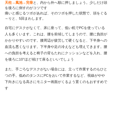
天柱→風池→完骨
と、内から外へ順に押しましょう。少しだけ頭
を後ろに倒すのがコツです
痛いと感じるツボがあれば、そのツボを押した状態で、頭をぐる
～りと、5回まわします。
自宅にデスクがなくて、床に座って、低い机でPCを使っている
人も多くいます。これは、腰を前傾してしまうので、腰に負担が
かかりやすいのです。腰周辺が疲労して硬くなると、下半身への
血流も悪くなります。下半身や足の冷えなども増えてきます。腰
への負担を考えると椅子の背もたれにクッションなどを入れ、腰
を後ろに10°ほど傾けて座るといいでしょう
また、手ごろなデスクがない場合には、立って作業するのもひと
つの手。低めのタンスにPCをおいて作業するなど、視線がやや
下向きになる高さにモニター画面がくるよう置くのもおすすめで
す