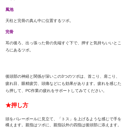
風池
天柱と完骨の真ん中に位置するツボ。
完骨
耳の後ろ、出っ張った骨の先端すぐ下で、押すと気持ちいいとこ
ろにあるツボ。
後頭部の神経と関係が深いこの3つのツボは、首こり、肩こり、
疲れ目、眼精疲労、頭痛などにも効果があります。疲れを感じた
ら押して、PC作業の疲れをサポートしてみてください。
★押し方
頭をバレーボールに見立て、「トス」を上げるような感じで手を
構えます。親指はツボに、親指以外の四指は後頭部に添えます。